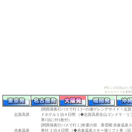
[PR] この広告は
ホームページを更新
[関西発夜行バスで行く]一の瀬ゲレンデサイド！志賀
志賀高原
ドホテル１泊４日間 （◆志賀高原全山ゴンドラ・リ
券1泊に付1枚付）
[関西発夜行バスで行く]幸運の宿 香雲閣 赤倉温泉
赤倉温泉
券付 １泊４日間 （◆赤倉温泉スキー場リフト券（旧