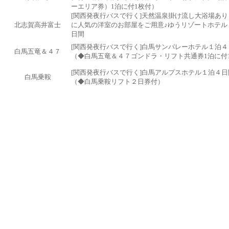
ーエリア券）1泊に付1枚付）
[関西発夜行バスで行く]天然温泉掛け流し大浴場あり
北志賀高井富士
に人気の洋室のお部屋をご用意♪ゆうリゾートホテル
日間
[関西発夜行バスで行く]白馬サンバレーホテル１泊４
白馬五竜＆４７
（◆白馬五竜＆４７ゴンドラ・リフト共通券1泊に付
[関西発夜行バスで行く]白馬アルプスホテル１泊４日
白馬乗鞍
（◆白馬乗鞍リフト２日券付）